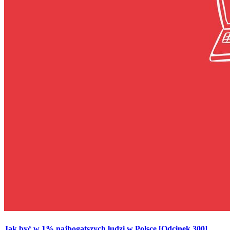
Jak być w 1% najbogatszych ludzi w Polsce [Odcinek 300]