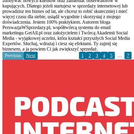
zdobywać nowych klientów oraz zamieniać obserwatorów w
kupujących. Dlatego jeżeli startujesz w sprzedaży internetowej lub
prowadzisz ten biznes od lat, ale chcesz to robić skuteczniej i mieć
więcej czasu dla siebie, usiądź wygodnie i skorzystaj z mojego
doświadczenia. Jestem 100% praktykiem. Autorem bloga
PerswazjaWSprzedazy.pl, współtwórcą systemu do email
marketingu GetAll.pl oraz założycielem i Twórcą Akademii Social
Media - wyjątkowej uczelni, która kształci przyszłych Social Media
Expertów. Słuchaj, wdrażaj i ciesz się efektami. Ty zajmij się
biznesem, a ja powiem Ci jak zwiększyć sprzedaż.
Previous
Next
1
2
3
4
5
…
7