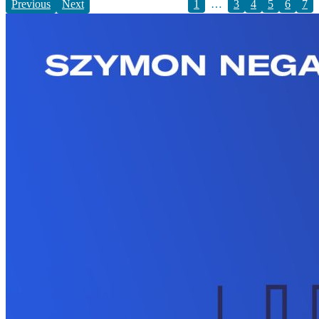
Previous
Next
1
…
3
4
5
6
7