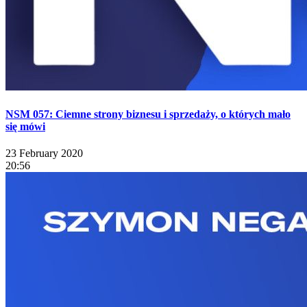
NSM 057: Ciemne strony biznesu i sprzedaży, o których mało
się mówi
23 February 2020
20:56