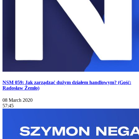
NSM 059: Jak zarządzać dużym działem handlowym? (Gość:
Radosław Żemło)
08 March 2020
57:45