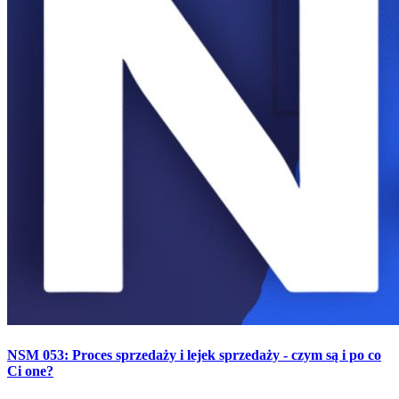
NSM 053: Proces sprzedaży i lejek sprzedaży - czym są i po co
Ci one?