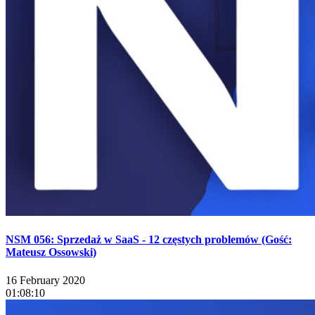
NSM 056: Sprzedaż w SaaS - 12 częstych problemów (Gość:
Mateusz Ossowski)
16 February 2020
01:08:10