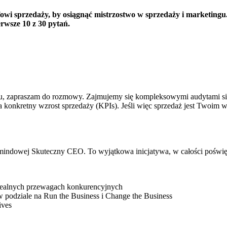
wi sprzedaży, by osiągnąć mistrzostwo w sprzedaży i marketingu. 
rwsze 10 z 30 pytań.
u, zapraszam do rozmowy. Zajmujemy się kompleksowymi audytami sił
 konkretny wzrost sprzedaży (KPIs). Jeśli więc sprzedaż jest Twoim w
mindowej Skuteczny CEO. To wyjątkowa inicjatywa, w całości poświęco
a realnych przewagach konkurencyjnych
e w podziale na Run the Business i Change the Business
ives