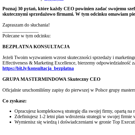
Poznaj 30 pytań, które każdy CEO powinien zadać swojemu szefo
skutecznymi sprzedażowo firmami. W tym odcinku omawiam pie
Zapraszam do słuchania!
_______________
Polecane w tym odcinku:
BEZPŁATNA KONSULTACJA
Jeżeli Twoim wyzwaniem wzrost skuteczności sprzedaży i marketing
Effectiveness & Marketing Excellence, bierzemy odpowiedzialność za
https://bit.ly/konsultacja_bezplatna
GRUPA MASTERMINDOWA Skuteczny CEO
Oficjalnie uruchomiliśmy zapisy do pierwszej w Polsce grupy master
Co zyskasz:
Opracujesz kompleksową strategię dla swojej firmy, opartą n
Zdefiniujesz 1-2 letni plan wdrożenia strategii w swojej firmi
Wymienisz się wiedzą i doświadczeniami w gronie Top Execut