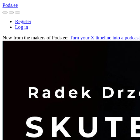
Pods.ee
Register
Log in
New from the makers of Pods.ee:
Turn your X timeline into a podcas