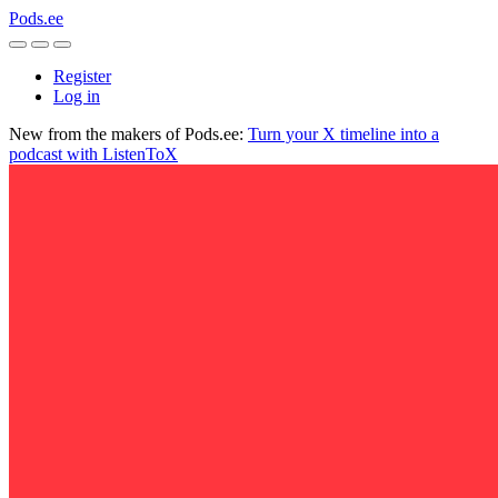
Pods.ee
Register
Log in
New from the makers of Pods.ee:
Turn your X timeline into a
podcast with ListenToX