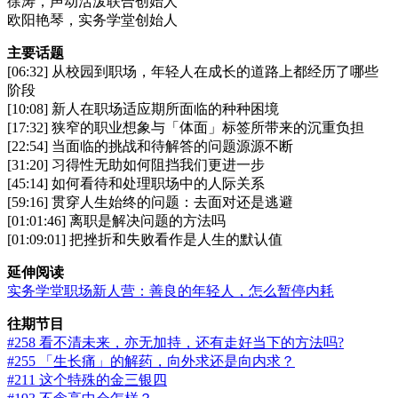
徐涛，声动活泼联合创始人
欧阳艳琴，实务学堂创始人
主要话题
[06:32] 从校园到职场，年轻人在成长的道路上都经历了哪些
阶段
[10:08] 新人在职场适应期所面临的种种困境
[17:32] 狭窄的职业想象与「体面」标签所带来的沉重负担
[22:54] 当面临的挑战和待解答的问题源源不断
[31:20] 习得性无助如何阻挡我们更进一步
[45:14] 如何看待和处理职场中的人际关系
[59:16] 贯穿人生始终的问题：去面对还是逃避
[01:01:46] 离职是解决问题的方法吗
[01:09:01] 把挫折和失败看作是人生的默认值
延伸阅读
实务学堂职场新人营：善良的年轻人，怎么暂停内耗
往期节目
#258 看不清未来，亦无加持，还有走好当下的方法吗?
#255 「生长痛」的解药，向外求还是向内求？
#211 这个特殊的金三银四