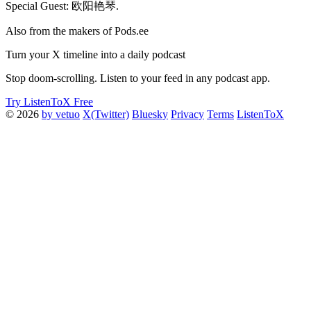
Special Guest: 欧阳艳琴.
Also from the makers of Pods.ee
Turn your X timeline into a daily podcast
Stop doom-scrolling. Listen to your feed in any podcast app.
Try ListenToX Free
© 2026
by vetuo
X(Twitter)
Bluesky
Privacy
Terms
ListenToX