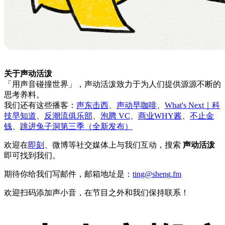
关于声动活泼
「用声音碰撞世界」，声动活泼致力于为人们提供源源不断的
思考养料。
我们还有这些播客：
声东击西
、
声动早咖啡
、
What's Next｜科
技早知道
、
反潮流俱乐部
、
泡腾 VC
、
商业WHY酱
、
不止金
钱
、
跳进兔子洞第三季（全新发布）
欢迎在
即刻
、微博等社交媒体上与我们互动，搜索
声动活泼
即可找到我们。
期待你给我们写邮件，邮箱地址是：
ting@sheng.fm
欢迎扫码添加声小音，在节目之外和我们保持联系！