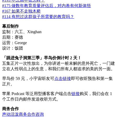
#193 不念高中会怎样？
#175 做数年教育质量评估后，对内卷有何新体悟
#167 如果不走独木桥
#114 有想过这群孩子所需要的教育吗？
幕后制作
监制：六工、Xinghan
后期：赛德
运营：George
设计：饭团
「跳进兔子洞第三季」早鸟价倒计时 2 天！
五集正片一次性放出，为你讲述一桩未解的意外死亡，一门建
立在人性弱点上的生意，和我们所有人都追求的美的另一面。
早鸟价 59 元，小宇宙听友可
点击链接
即可收听预告和第一集
正片。
苹果 Podcast 等泛用型播客客户端点击
链接
购买，我们会在 1
个工作日内邮件发送收听方式。
商务合作
声动活泼商务合作咨询