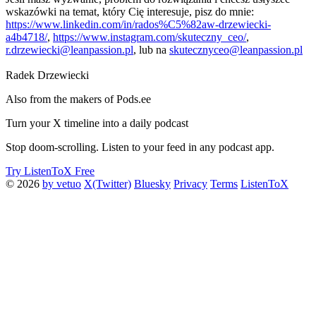
wskazówki na temat, który Cię interesuje, pisz do mnie:
https://www.linkedin.com/in/rados%C5%82aw-drzewiecki-
a4b4718/
,
https://www.instagram.com/skuteczny_ceo/
,
r.drzewiecki@leanpassion.pl
, lub na
skutecznyceo@leanpassion.pl
Radek Drzewiecki
Also from the makers of Pods.ee
Turn your X timeline into a daily podcast
Stop doom-scrolling. Listen to your feed in any podcast app.
Try ListenToX Free
© 2026
by vetuo
X(Twitter)
Bluesky
Privacy
Terms
ListenToX