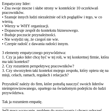
Empatyczny lider:
• Zna swoje mocne i słabe strony w kontekście 10 oczekiwań
pracowników.
• Szanuje innych ludzi niezależnie od ich poglądów i tego, w co
wierzą.
• Wierzy w WHY organizacji.
• Dopasowuje zespół do kontekstu biznesowego.
• Buduje poczucie przynależności.
• Nie wstydzi się, że czegoś nie wie.
• Czerpie radość z dawania radości innym.
3 elementy empatycznego przywództwa:
1. Czy ja jako lider chcę być w tej roli, w tej konkretnej firmie, która
ma taki kontekst?
2. Czy rozumiem perspektywę pracowników?
3. Czy stworzyłem taki kontekst mojego zespołu, który opiera się na
misji, celach, ramach, regułach i relacjach?
Przyszłość należy do firm, które potrafią nauczyć swoich liderów
nieimprowizowanego, opartego na świadomym podejściu do ludzi
przywództwa.
Tak ja rozumiem empatię.
_______________________________
Jeśli masz wyzwanie, problem do rozwiązania i chcesz usłyszeć