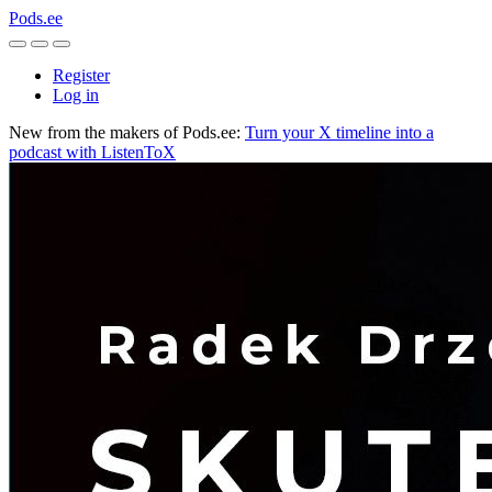
Pods.ee
Register
Log in
New from the makers of Pods.ee:
Turn your X timeline into a
podcast with ListenToX