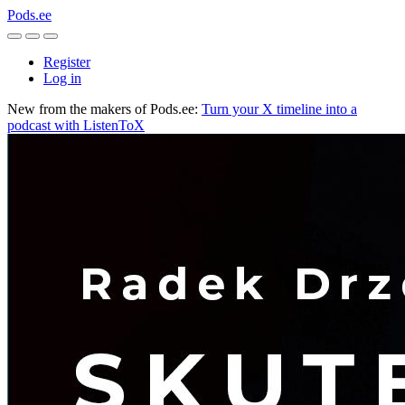
Pods.ee
Register
Log in
New from the makers of Pods.ee:
Turn your X timeline into a
podcast with ListenToX