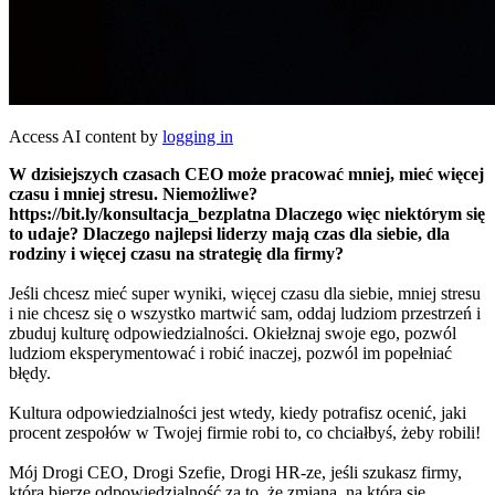
Access AI content by
logging in
W dzisiejszych czasach CEO może pracować mniej, mieć więcej
czasu i mniej stresu. Niemożliwe?
https://bit.ly/konsultacja_bezplatna Dlaczego więc niektórym się
to udaje? Dlaczego najlepsi liderzy mają czas dla siebie, dla
rodziny i więcej czasu na strategię dla firmy?
Jeśli chcesz mieć super wyniki, więcej czasu dla siebie, mniej stresu
i nie chcesz się o wszystko martwić sam, oddaj ludziom przestrzeń i
zbuduj kulturę odpowiedzialności. Okiełznaj swoje ego, pozwól
ludziom eksperymentować i robić inaczej, pozwól im popełniać
błędy.
Kultura odpowiedzialności jest wtedy, kiedy potrafisz ocenić, jaki
procent zespołów w Twojej firmie robi to, co chciałbyś, żeby robili!
Mój Drogi CEO, Drogi Szefie, Drogi HR-ze, jeśli szukasz firmy,
która bierze odpowiedzialność za to, że zmiana, na którą się