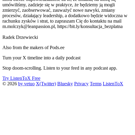
umówiliśmy, zadzieje się w praktyce, że będziemy ją mogli
zmierzyć, zaobserwować, zauważyć nowe nawyki, zmiany
procesów, działający leadership, a dodatkowo będzie widoczna w
rachunku zysków i strat, to zapraszam Cię do kontaktu na mail
m.molczyk@leanpassion.pl, https://bit.ly/konsultacja_bezplatna
Radek Drzewiecki
Also from the makers of Pods.ee
Turn your X timeline into a daily podcast
Stop doom-scrolling. Listen to your feed in any podcast app.
Try ListenToX Free
© 2026
by vetuo
X(Twitter)
Bluesky
Privacy
Terms
ListenToX