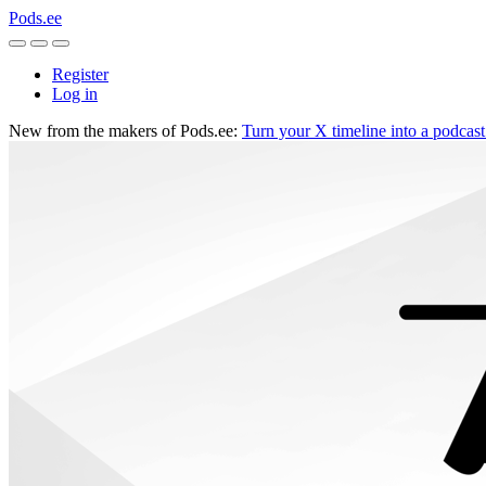
Pods.ee
Register
Log in
New from the makers of Pods.ee:
Turn your X timeline into a podcas