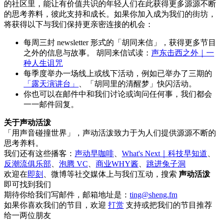
的社区里，能让有价值共识的年轻人们在此获得更多源源不断
的思考养料，彼此支持和成长。如果你加入成为我们的街坊，
将获得以下与我们保持更亲密连接的机会：
每周三封 newsletter 形式的「胡同来信」，获得更多节目
之外的信息与故事。 胡同来信试读：
声东击西之外｜一
种人生诅咒
每季度举办一场线上或线下活动，例如已举办了三期的
「露天演讲台」
、「胡同里的清醒梦」快闪活动。
你也可以在邮件中和我们讨论或询问任何事，我们都会
一一邮件回复。
关于声动活泼
「用声音碰撞世界」，声动活泼致力于为人们提供源源不断的
思考养料。
我们还有这些播客：
声动早咖啡
、
What's Next｜科技早知道
、
反潮流俱乐部
、
泡腾 VC
、
商业WHY酱
、
跳进兔子洞
欢迎在
即刻
、微博等社交媒体上与我们互动，搜索
声动活泼
即可找到我们
期待你给我们写邮件，邮箱地址是：
ting@sheng.fm
如果你喜欢我们的节目，欢迎
打赏
支持或把我们的节目推荐
给一两位朋友