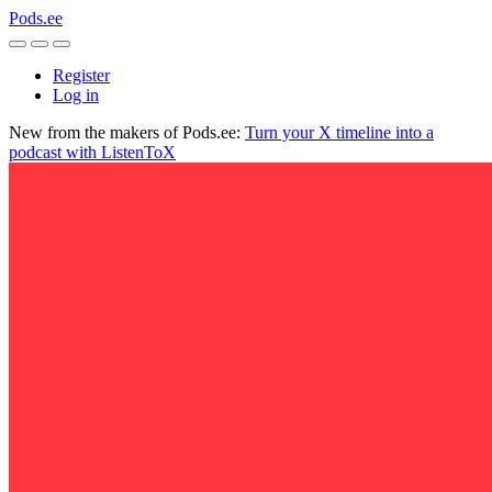
Pods.ee
Register
Log in
New from the makers of Pods.ee:
Turn your X timeline into a
podcast with ListenToX