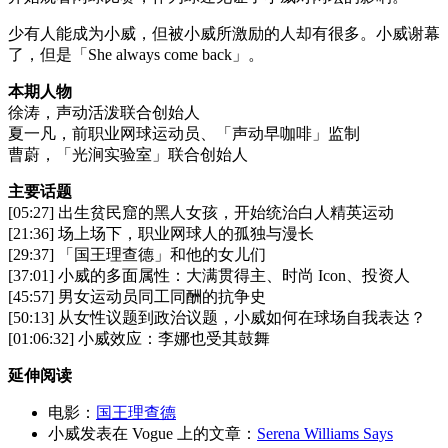
少有人能成为小威，但被小威所激励的人却有很多。小威谢幕
了，但是「She always come back」。
本期人物
徐涛，声动活泼联合创始人
夏一凡，前职业网球运动员、「声动早咖啡」监制
曹蔚，「光涧实验室」联合创始人
主要话题
[05:27] 出生贫民窟的黑人女孩，开始统治白人精英运动
[21:36] 场上场下，职业网球人的孤独与漫长
[29:37] 「国王理查德」和他的女儿们
[37:01] 小威的多面属性：大满贯得主、时尚 Icon、投资人
[45:57] 男女运动员同工同酬的抗争史
[50:13] 从女性议题到政治议题，小威如何在球场自我表达？
[01:06:32] 小威效应：李娜也受其鼓舞
延伸阅读
电影：
国王理查德
小威发表在 Vogue 上的文章：
Serena Williams Says