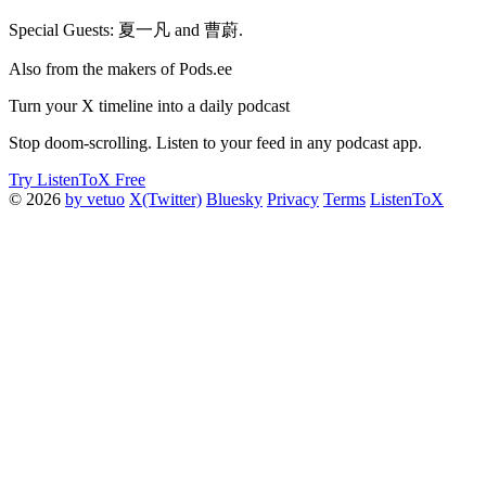
Special Guests: 夏一凡 and 曹蔚.
Also from the makers of Pods.ee
Turn your X timeline into a daily podcast
Stop doom-scrolling. Listen to your feed in any podcast app.
Try ListenToX Free
© 2026
by vetuo
X(Twitter)
Bluesky
Privacy
Terms
ListenToX