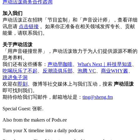
声动活泼商务合作咨询
加入我们
声动活泼正在招聘「节目监制」和「声音设计师」，查看详细
讯息请
点击链接
。如果你正准备在相关领域发挥专长、贡献
能量，请联系我们。
关于声动活泼
「用声音碰撞世界」，声动活泼致力于为人们提供源源不断的
思考养料。
我们还有这些播客：
声动早咖啡
、
What's Next｜科技早知道
、
吃喝玩乐了不起
、
反潮流俱乐部
、
泡腾 VC
、
商业WHY酱
、
跳进兔子洞
欢迎在
即刻
、微博等社交媒体上与我们互动，搜索
声动活泼
即可找到我们。
期待你给我们写邮件，邮箱地址是：
ting@sheng.fm
Special Guest: 张昕.
Also from the makers of Pods.ee
Turn your X timeline into a daily podcast