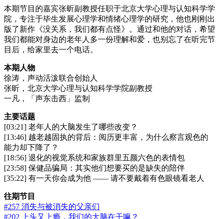
本期节目的嘉宾张昕副教授任职于北京大学心理与认知科学学
院，专注于毕生发展心理学和情绪心理学的研究，他也刚刚出
版了新作《没关系，我们都有点怪》。通过和他的对话，希望
我们都能对身边的老年人多一份理解和爱，也别忘了在听完节
目后，给家里去一个电话。
本期人物
徐涛，声动活泼联合创始人
张昕，北京大学心理与认知科学学院副教授
一凡，「声东击西」监制
主要话题
[03:21] 老年人的大脑发生了哪些改变？
[13:46] 越老越固执的背后：阅历更丰富，为什么察言观色的
能力却下降了？
[18:56] 退化的视觉系统和家族群里五颜六色的表情包
[23:58] 保健品骗局：其实他们想要买的是缺失的陪伴
[35:22] 有一天你会成为他 —— 请不要戴着有色眼镜看老人
往期节目
#257 消失与被消失的父亲们
#202 上头又上瘾，我们的大脑在干嘛？