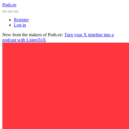
Pods.ee
Register
Log in
New from the makers of Pods.ee:
Turn your X timeline into a
podcast with ListenToX