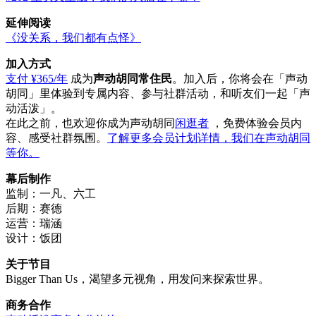
延伸阅读
《没关系，我们都有点怪》
加入方式
支付 ¥365/年
成为
声动胡同常住民
。加入后，你将会在「声动
胡同」里体验到专属内容、参与社群活动，和听友们一起「声
动活泼」。
在此之前，也欢迎你成为声动胡同
闲逛者
，免费体验会员内
容、感受社群氛围。
了解更多会员计划详情，我们在声动胡同
等你。
幕后制作
监制：一凡、六工
后期：赛德
运营：瑞涵
设计：饭团
关于节目
Bigger Than Us，渴望多元视角，用发问来探索世界。
商务合作