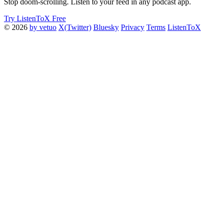
Stop doom-scrolling. Listen to your feed in any podcast app.
Try ListenToX Free
© 2026
by vetuo
X(Twitter)
Bluesky
Privacy
Terms
ListenToX