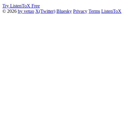
Try ListenToX Free
© 2026
by vetuo
X(Twitter)
Bluesky
Privacy
Terms
ListenToX