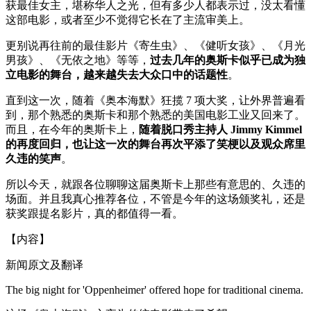
获最佳女主，堪称华人之光，但有多少人都表示过，没太看懂
这部电影，或者至少不觉得它长在了主流审美上。
更别说再往前的最佳影片《寄生虫》、《健听女孩》、《月光
男孩》、《无依之地》等等，
过去几年的奥斯卡似乎已成为独
立电影的舞台，越来越失去大众口中的话题性
。
直到这一次，随着《奥本海默》狂揽 7 项大奖，让外界普遍看
到，那个熟悉的奥斯卡和那个熟悉的美国电影工业又回来了。
而且，在今年的奥斯卡上，
随着脱口秀主持人 Jimmy Kimmel
的再度回归，也让这一次的舞台再次平添了笑梗以及观众席里
久违的笑声
。
所以今天，就跟各位聊聊这届奥斯卡上那些有意思的、久违的
场面。并且我真心推荐各位，不管是今年的这场颁奖礼，还是
获奖跟提名影片，真的都值得一看。
【内容】
新闻原文及翻译
The big night for 'Oppenheimer' offered hope for traditional cinema.