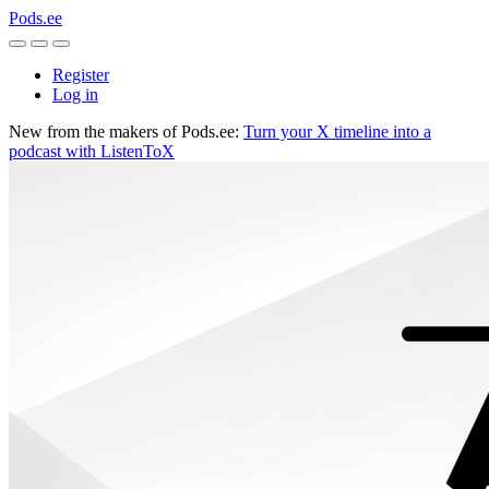
Pods.ee
Register
Log in
New from the makers of Pods.ee:
Turn your X timeline into a
podcast with ListenToX