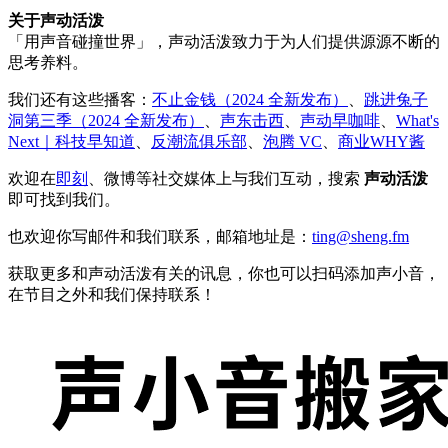
关于声动活泼
「用声音碰撞世界」，声动活泼致力于为人们提供源源不断的
思考养料。
我们还有这些播客：
不止金钱（2024 全新发布）
、
跳进兔子
洞第三季（2024 全新发布）
、
声东击西
、
声动早咖啡
、
What's
Next｜科技早知道
、
反潮流俱乐部
、
泡腾 VC
、
商业WHY酱
欢迎在
即刻
、微博等社交媒体上与我们互动，搜索
声动活泼
即可找到我们。
也欢迎你写邮件和我们联系，邮箱地址是：
ting@sheng.fm
获取更多和声动活泼有关的讯息，你也可以扫码添加声小音，
在节目之外和我们保持联系！