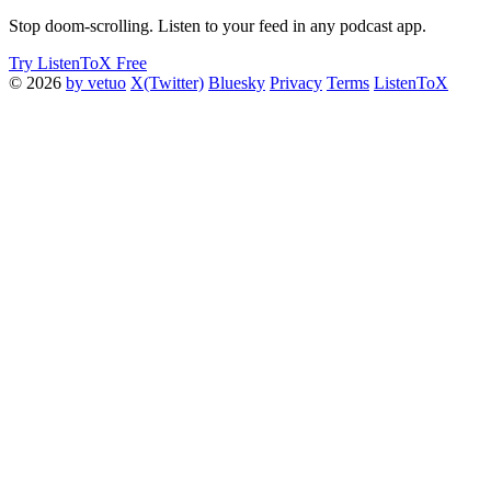
Stop doom-scrolling. Listen to your feed in any podcast app.
Try ListenToX Free
© 2026
by vetuo
X(Twitter)
Bluesky
Privacy
Terms
ListenToX