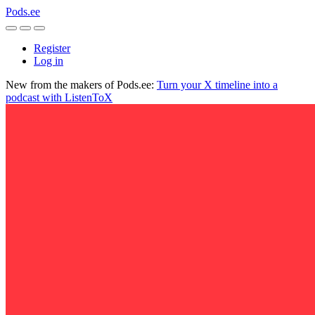
Pods.ee
Register
Log in
New from the makers of Pods.ee:
Turn your X timeline into a
podcast with ListenToX