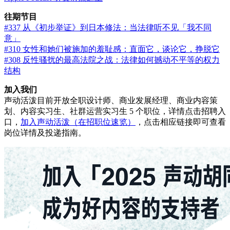
往期节目
#337 从《初步举证》到日本修法：当法律听不见「我不同
意」
#310 女性和她们被施加的羞耻感：直面它，谈论它，挣脱它
#308 反性骚扰的最高法院之战：法律如何撼动不平等的权力
结构
加入我们
声动活泼目前开放全职设计师、商业发展经理、商业内容策
划、内容实习生、社群运营实习生 5 个职位，详情点击招聘入
口，
加入声动活泼（在招职位速览）
，点击相应链接即可查看
岗位详情及投递指南。