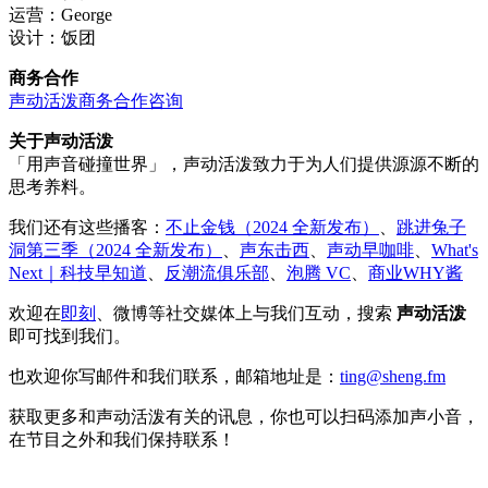
运营：George
设计：饭团
商务合作
声动活泼商务合作咨询
关于声动活泼
「用声音碰撞世界」，声动活泼致力于为人们提供源源不断的
思考养料。
我们还有这些播客：
不止金钱（2024 全新发布）
、
跳进兔子
洞第三季（2024 全新发布）
、
声东击西
、
声动早咖啡
、
What's
Next｜科技早知道
、
反潮流俱乐部
、
泡腾 VC
、
商业WHY酱
欢迎在
即刻
、微博等社交媒体上与我们互动，搜索
声动活泼
即可找到我们。
也欢迎你写邮件和我们联系，邮箱地址是：
ting@sheng.fm
获取更多和声动活泼有关的讯息，你也可以扫码添加声小音，
在节目之外和我们保持联系！