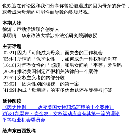
也欢迎在评论区和我们分享你曾经遭遇过的因为母亲的身份，
或者成为母亲的可能性而导致的职场歧视。
本期人物
徐涛，声动活泼联合创始人
李明倩，华东政法大学涉外法治研究院副教授
主要话题
[02:21] 因为「可能成为母亲」而失去的工作机会
[05:44] 所谓的「保护女性」，如何成为一种权利的剥夺
[16:18] 对怀孕女性的「照顾」和男女间的「平等」矛盾吗
[20:29] 推动美国制定产假相关法律的一个案件
[27:52] 女权主义者的内部分歧
[33:02] 「因为性别的歧视」的第一案
[41:09] 构成「母亲墙」的更多伪命题还在等待被打破
延伸阅读
《因为性别 —— 改变美国女性职场环境的十个案件》
访谈 | 凯瑟琳・麦金农：女权运动应当有其第一流的理论
平等就业机会委员会
给声东击西投稿