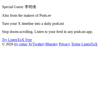
Special Guest: 李明倩.
Also from the makers of Pods.ee
Turn your X timeline into a daily podcast
Stop doom-scrolling. Listen to your feed in any podcast app.
Try ListenToX Free
© 2026
by vetuo
X(Twitter)
Bluesky
Privacy
Terms
ListenToX