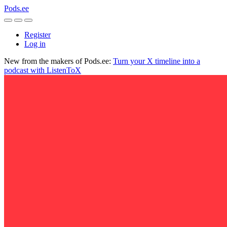
Pods.ee
Register
Log in
New from the makers of Pods.ee:
Turn your X timeline into a
podcast with ListenToX