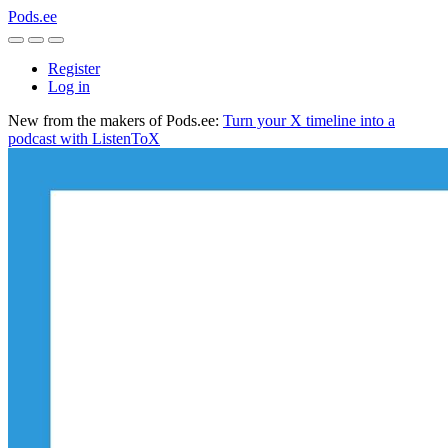
Pods.ee
Register
Log in
New from the makers of Pods.ee:
Turn your X timeline into a
podcast with ListenToX