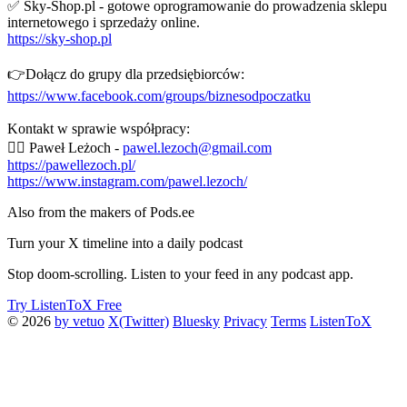
✅ Sky-Shop.pl - gotowe oprogramowanie do prowadzenia sklepu
internetowego i sprzedaży online.
https://sky-shop.pl
👉Dołącz do grupy dla przedsiębiorców:
https://www.facebook.com/groups/biznesodpoczatku
Kontakt w sprawie współpracy:
🙎‍♂️ Paweł Leżoch -
pawel.lezoch@gmail.com
https://pawellezoch.pl/
https://www.instagram.com/pawel.lezoch/
Also from the makers of Pods.ee
Turn your X timeline into a daily podcast
Stop doom-scrolling. Listen to your feed in any podcast app.
Try ListenToX Free
© 2026
by vetuo
X(Twitter)
Bluesky
Privacy
Terms
ListenToX