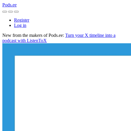
Pods.ee
Register
Log in
New from the makers of Pods.ee:
Turn your X timeline into a
podcast with ListenToX