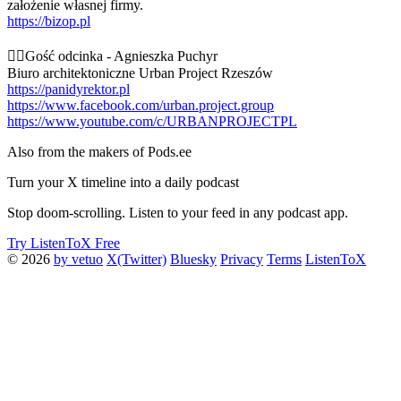
założenie własnej firmy.
https://bizop.pl
🙎‍♂️Gość odcinka - Agnieszka Puchyr
Biuro architektoniczne Urban Project Rzeszów
https://panidyrektor.pl
https://www.facebook.com/urban.project.group
https://www.youtube.com/c/URBANPROJECTPL
Also from the makers of Pods.ee
Turn your X timeline into a daily podcast
Stop doom-scrolling. Listen to your feed in any podcast app.
Try ListenToX Free
© 2026
by vetuo
X(Twitter)
Bluesky
Privacy
Terms
ListenToX