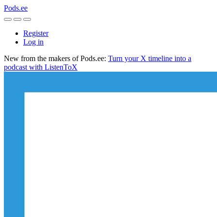
Pods.ee
Register
Log in
New from the makers of Pods.ee:
Turn your X timeline into a
podcast with ListenToX