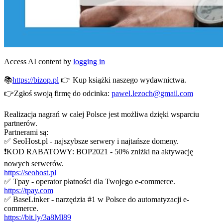
Access AI content by
logging in
📚
https://bizop.pl
👉 Kup książki naszego wydawnictwa.
👉Zgłoś swoją firmę do odcinka:
pawel.lezoch@gmail.com
Realizacja nagrań w całej Polsce jest możliwa dzięki wsparciu
partnerów.
Partnerami są:
✅ SeoHost.pl - najszybsze serwery i najtańsze domeny.
❗KOD RABATOWY: BOP2021 - 50% zniżki na aktywację
nowych serwerów.
https://seohost.pl
✅ Tpay - operator płatności dla Twojego e-commerce.
https://tpay.com
✅ BaseLinker - narzędzia #1 w Polsce do automatyzacji e-
commerce.
https://bit.ly/3a8Ml89