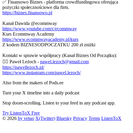
✅ Finansowo Biznes - platforma crowdfundingowa oferująca
pożyczki społecznościowe dla firm.
https://biznes.finansowo.pl
Kanał Dawida @ecommway
https://www.youtube.com/c/ecommway
Kurs Ecommway Academy
https://www.ecommwayacademy.pl/kurs
Z kodem BIZNESODPOCZATKU 200 zł zniżki
Kontakt w sprawie współpracy (Kanał Biznes Od Początku):
🙎‍♂️ Paweł Leżoch -
pawel.lezoch@gmail.com
https://pawellezoch.pl/
https://www.instagram.com/pawel.lezoch/
Also from the makers of Pods.ee
Turn your X timeline into a daily podcast
Stop doom-scrolling. Listen to your feed in any podcast app.
Try ListenToX Free
© 2026
by vetuo
X(Twitter)
Bluesky
Privacy
Terms
ListenToX