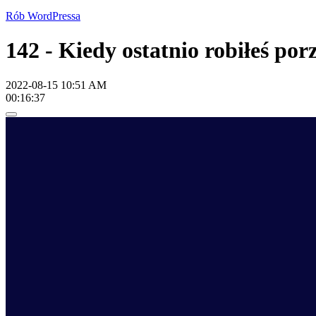
Rób WordPressa
142 - Kiedy ostatnio robiłeś po
2022-08-15 10:51 AM
00:16:37