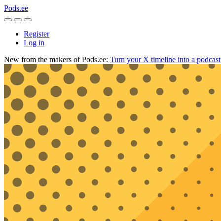
Pods.ee
Register
Log in
New from the makers of Pods.ee:
Turn your X timeline into a podcas