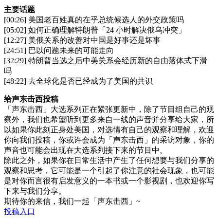
主要话题
[00:26] 美国老百姓真的在乎总统候选人的外交政策吗
[05:02] 如何正确理解特朗普「24 小时解决俄乌冲突」
[12:27] 美俄关系的改善对中国是好事还是坏事
[24:51] 巴以问题未来的可能走向
[32:29] 特朗普当选之后中美关系会经历新的自由落体式下滑
吗
[48:22] 去全球化是否已经成为了美国的共识
给声东击西投稿
「声东击西」大选系列正在紧张更新中，除了节目组自己的观
察外，我们也希望听到更多来自一线的声音并分享给大家，所
以如果你此刻正身处美国，对选情有自己的观察和理解，欢迎
你向我们投稿，你或许会成为「声东击西」的采访对象，你的
声音也可能会出现在大选系列接下来的节目中。
除此之外，如果你在日常生活中产生了任何想要与我们分享的
观察和思考，它可能是一个引起了你注意的社会现象，也可能
是对你而言很有启发意义的一本书或一个影视剧，也欢迎你写
下来与我们分享。
期待你的来信，我们一起「声东击西」~
投稿入口