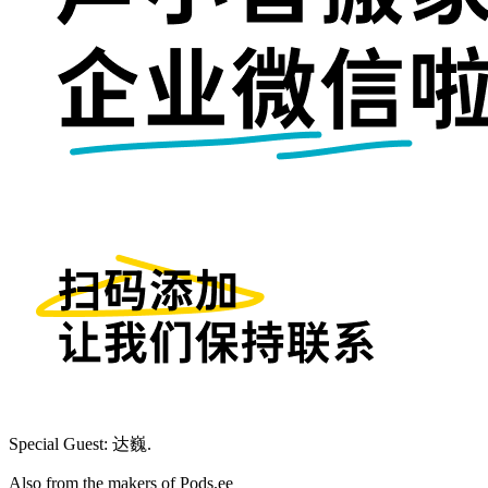
Special Guest: 达巍.
Also from the makers of Pods.ee