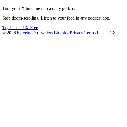
Turn your X timeline into a daily podcast
Stop doom-scrolling. Listen to your feed in any podcast app.
Try ListenToX Free
© 2026
by vetuo
X(Twitter)
Bluesky
Privacy
Terms
ListenToX