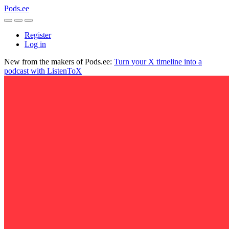
Pods.ee
Register
Log in
New from the makers of Pods.ee:
Turn your X timeline into a
podcast with ListenToX