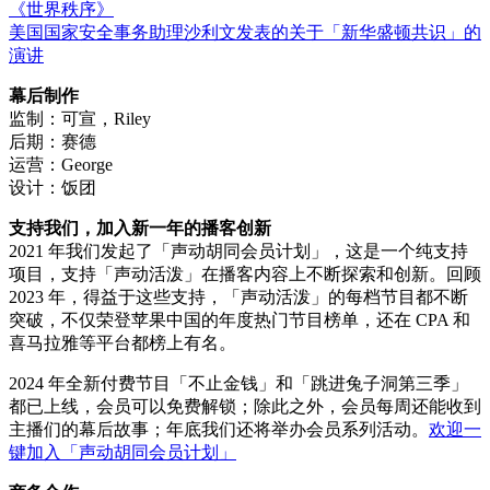
《世界秩序》
美国国家安全事务助理沙利文发表的关于「新华盛顿共识」的
演讲
幕后制作
监制：可宣，Riley
后期：赛德
运营：George
设计：饭团
支持我们，加入新一年的播客创新
2021 年我们发起了「声动胡同会员计划」，这是一个纯支持
项目，支持「声动活泼」在播客内容上不断探索和创新。回顾
2023 年，得益于这些支持，「声动活泼」的每档节目都不断
突破，不仅荣登苹果中国的年度热门节目榜单，还在 CPA 和
喜马拉雅等平台都榜上有名。
2024 年全新付费节目「不止金钱」和「跳进兔子洞第三季」
都已上线，会员可以免费解锁；除此之外，会员每周还能收到
主播们的幕后故事；年底我们还将举办会员系列活动。
欢迎一
键加入「声动胡同会员计划」