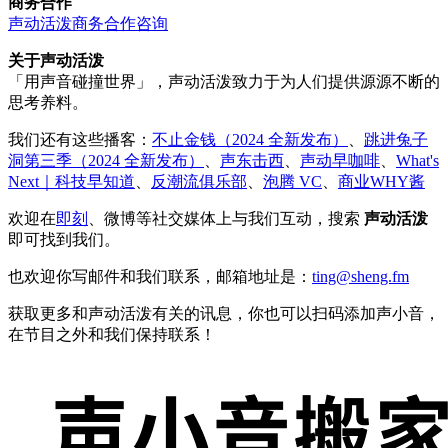
商务合作
声动活泼商务合作咨询
关于声动活泼
「用声音碰撞世界」，声动活泼致力于为人们提供源源不断的
思考养料。
我们还有这些播客：
不止金钱（2024 全新发布）
、
跳进兔子
洞第三季（2024 全新发布）
、
声东击西
、
声动早咖啡
、
What's
Next｜科技早知道
、
反潮流俱乐部
、
泡腾 VC
、
商业WHY酱
欢迎在
即刻
、微博等社交媒体上与我们互动，搜索
声动活泼
即可找到我们。
也欢迎你写邮件和我们联系，邮箱地址是：
ting@sheng.fm
获取更多和声动活泼有关的讯息，你也可以扫码添加声小音，
在节目之外和我们保持联系！