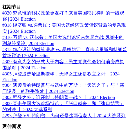
往期节目
#320 究竟谁的移民政策更友好？来自美国移民律师的一线观
察 | 2024 Election
#318 经济账 vs.选票账：美国大选经济政策倡议背后的复杂现
实 | 2024 Election
#316 万斯 vs. 沃尔兹：美国大选辩论迎来终局之战 风暴中的
副总统辩论 | 2024 Election
#312 精心设计的微笑进攻 vs. 暴怒防守：直击哈里斯和特朗普
首场辩论 | 2024 Election
#309 有意为之的形式大于内容：民主党党代会如何演变成氛
围派对｜2024 Election
#305 拜登退选哈里斯接棒，天降女主还是权宜之计｜2024
Election
#304 遇袭后的特朗普与被选中的万斯：「天选之子」与「寒
门逆袭」的联手造梦｜2024 Election
#302 拜登之外，谁还能与特朗普一战？ 丨 2024 Election
#300 直击美国大选首场辩论：「张口就来」和「张口结舌」
的对决 丨 2024 大选系列
#293 拜登 VS. 特朗普，为何还是这两位老人丨2024 大选系列
延伸阅读